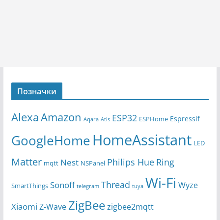
Позначки
Amazon
Alexa
ESP32
Espressif
ESPHome
Aqara
Atis
HomeAssistant
GoogleHome
LED
Matter
Ring
Philips Hue
Nest
mqtt
NSPanel
Wi-Fi
Thread
Sonoff
Wyze
SmartThings
telegram
tuya
ZigBee
Xiaomi
Z-Wave
zigbee2mqtt