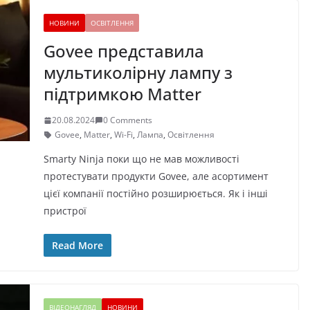
НОВИНИ
ОСВІТЛЕННЯ
Govee представила
мультиколірну лампу з
підтримкою Matter
20.08.2024
0 Comments
Govee
,
Matter
,
Wi-Fi
,
Лампа
,
Освітлення
Smarty Ninja поки що не мав можливості
протестувати продукти Govee, але асортимент
цієї компанії постійно розширюється. Як і інші
пристрої
Read More
ВІДЕОНАГЛЯД
НОВИНИ