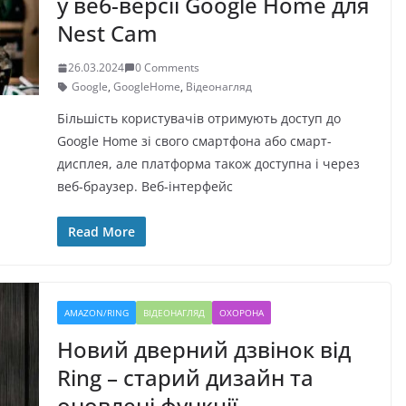
у веб-версії Google Home для
Nest Cam
26.03.2024
0 Comments
Google
,
GoogleHome
,
Відеонагляд
Більшість користувачів отримують доступ до
Google Home зі свого смартфона або смарт-
дисплея, але платформа також доступна і через
веб-браузер. Веб-інтерфейс
Read More
AMAZON/RING
ВІДЕОНАГЛЯД
ОХОРОНА
Новий дверний дзвінок від
Ring – старий дизайн та
оновлені функції