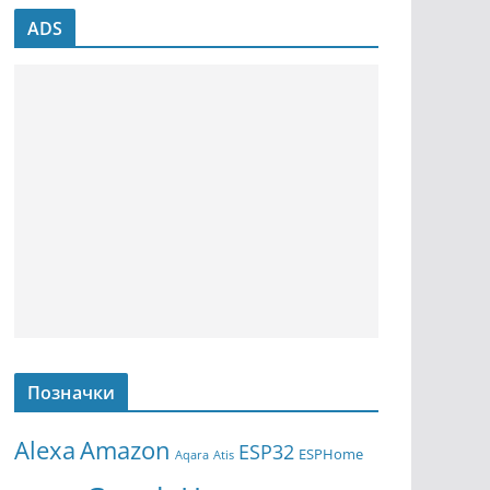
ADS
Позначки
Amazon
Alexa
ESP32
ESPHome
Aqara
Atis