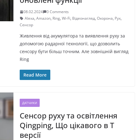
08.02.2024
0 Comments
Alexa
,
Amazon
,
Ring
,
Wi-Fi
,
Відеонагляд
,
Охорона
,
Рух
,
Сенсор
Живлення від акумулятора та виявлення руху за
допомогою радарної технології, що дозволить
сенсору бути більш точним. Але зовнішній вигляд
Ring
Read More
ДАТЧИКИ
Сенсор руху та освітлення
Qingping, Що цікавого в T
версії