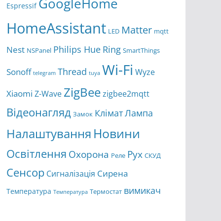
GoogleHome
Espressif
HomeAssistant
Matter
LED
mqtt
Ring
Philips Hue
Nest
NSPanel
SmartThings
Wi-Fi
Thread
Sonoff
Wyze
telegram
tuya
ZigBee
Xiaomi
Z-Wave
zigbee2mqtt
Відеонагляд
Клімат
Лампа
Замок
Новини
Налаштування
Освітлення
Охорона
Рух
Реле
СКУД
Сенсор
Сирена
Сигналізація
вимикач
Температура
Термостат
Температура