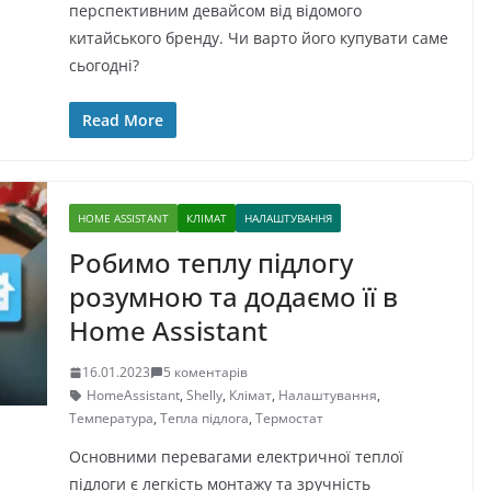
перспективним девайсом від відомого
китайського бренду. Чи варто його купувати саме
сьогодні?
Read More
HOME ASSISTANT
КЛІМАТ
НАЛАШТУВАННЯ
Робимо теплу підлогу
розумною та додаємо її в
Home Assistant
16.01.2023
5 коментарів
HomeAssistant
,
Shelly
,
Клімат
,
Налаштування
,
Температура
,
Тепла підлога
,
Термостат
Основними перевагами електричної теплої
підлоги є легкість монтажу та зручність