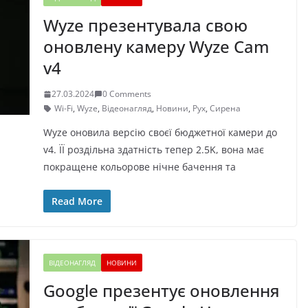
Wyze презентувала свою
оновлену камеру Wyze Cam
v4
27.03.2024
0 Comments
Wi-Fi
,
Wyze
,
Відеонагляд
,
Новини
,
Рух
,
Сирена
Wyze оновила версію своєї бюджетної камери до
v4. ЇЇ роздільна здатність тепер 2.5K, вона має
покращене кольорове нічне бачення та
Read More
ВІДЕОНАГЛЯД
НОВИНИ
Google презентує оновлення