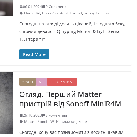
06.01.2024
0 Comments
Home-Kit
,
HomeAssistant
,
Thread
,
огляд
,
Сенсор
Сьогодні на огляді досить цікавий, і з одного боку,
спірний девайс – Qingping Motion & Light Sensor
T. Літера “T”
Read More
SONOFF
WIFI
РЕЛЕ/ВИМИКАЧІ
Огляд. Перший Matter
пристрій від Sonoff MiniR4M
29.10.2023
3 коментарі
Matter
,
Sonoff
,
Wi-Fi
,
вимикач
,
Реле
Сьогодні хочу вас познайомити з досить цікавим і