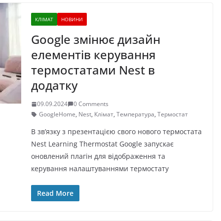
КЛІМАТ
НОВИНИ
Google змінює дизайн
елементів керування
термостатами Nest в
додатку
09.09.2024
0 Comments
GoogleHome
,
Nest
,
Клімат
,
Температура
,
Термостат
В зв’язку з презентацією свого нового термостата
Nest Learning Thermostat Google запускає
оновлений плагін для відображення та
керування налаштуваннями термостату
Read More