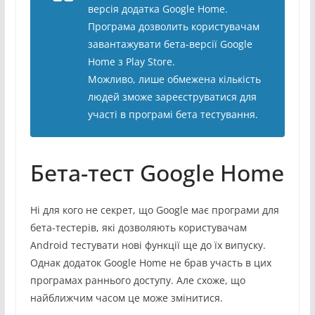
версія додатка Google Home.
Програма дозволить користувачам
завантажувати бета-версії Google
Home з Play Store.
Можливо, лише обмежена кількість
людей зможе зареєструватися для
участі в програмі бета тестування.
Бета-тест Google Home
Ні для кого не секрет, що Google має програми для
бета-тестерів, які дозволяють користувачам
Android тестувати нові функції ще до їх випуску.
Однак додаток Google Home не брав участь в цих
програмах раннього доступу. Але схоже, що
найближчим часом це може змінитися.