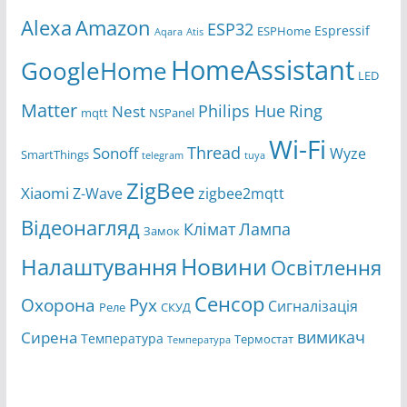
Amazon
Alexa
ESP32
Espressif
ESPHome
Aqara
Atis
HomeAssistant
GoogleHome
LED
Matter
Ring
Philips Hue
Nest
mqtt
NSPanel
Wi-Fi
Thread
Sonoff
Wyze
SmartThings
telegram
tuya
ZigBee
Xiaomi
Z-Wave
zigbee2mqtt
Відеонагляд
Клімат
Лампа
Замок
Новини
Налаштування
Освітлення
Сенсор
Охорона
Рух
Сигналізація
Реле
СКУД
вимикач
Сирена
Температура
Термостат
Температура