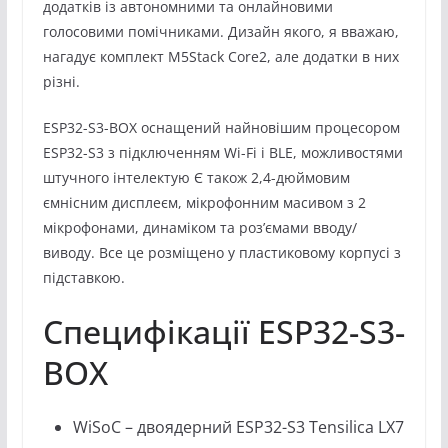
додатків із автономними та онлайновими
голосовими помічниками. Дизайн якого, я вважаю,
нагадує комплект M5Stack Core2, але додатки в них
різні.
ESP32-S3-BOX оснащений найновішим процесором
ESP32-S3 з підключенням Wi-Fi і BLE, можливостями
штучного інтелектую Є також 2,4-дюймовим
ємнісним дисплеєм, мікрофонним масивом з 2
мікрофонами, динаміком та роз’ємами вводу/
виводу. Все це розміщено у пластиковому корпусі з
підставкою.
Специфікації ESP32-S3-
BOX
WiSoC – двоядерний ESP32-S3 Tensilica LX7