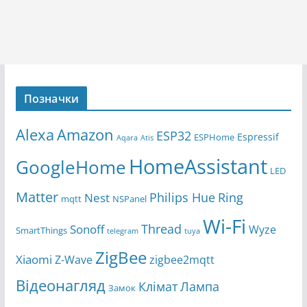
Позначки
Amazon
Alexa
ESP32
Espressif
ESPHome
Aqara
Atis
HomeAssistant
GoogleHome
LED
Matter
Ring
Philips Hue
Nest
mqtt
NSPanel
Wi-Fi
Thread
Sonoff
Wyze
SmartThings
telegram
tuya
ZigBee
Xiaomi
Z-Wave
zigbee2mqtt
Відеонагляд
Клімат
Лампа
Замок