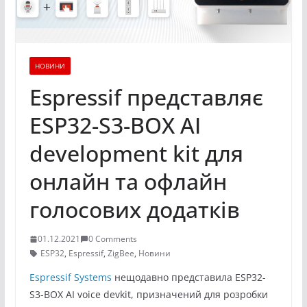
НОВИНИ
Espressif представляє
ESP32-S3-BOX AI
development kit для
онлайн та офлайн
голосових додатків
01.12.2021
0 Comments
ESP32
,
Espressif
,
ZigBee
,
Новини
Espressif Systems
нещодавно представила ESP32-
S3-BOX AI voice devkit, призначений для розробки