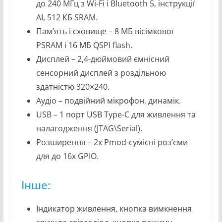
до 240 МГц з Wi-Fi і Bluetooth 5, інструкції
AI, 512 КБ SRAM.
Пам’ять і сховище – 8 МБ вісімкової
PSRAM і 16 МБ QSPI flash.
Дисплей – 2,4-дюймовий ємнісний
сенсорний дисплей з роздільною
здатністю 320×240.
Аудіо – подвійний мікрофон, динамік.
USB – 1 порт USB Type-C для живлення та
налагодження (JTAG\Serial).
Розширення – 2x Pmod-сумісні роз’єми
для до 16x GPIO.
Інше:
Індикатор живлення, кнопка вимкнення