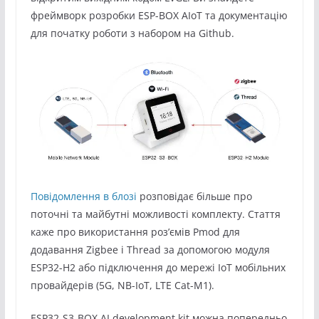
фреймворк розробки ESP-BOX AIoT та документацію
для початку роботи з набором на Github.
Повідомлення в блозі
розповідає більше про
поточні та майбутні можливості комплекту. Стаття
каже про використання роз’ємів Pmod для
додавання Zigbee і Thread за допомогою модуля
ESP32-H2 або підключення до мережі IoT мобільних
провайдерів (5G, NB-IoT, LTE Cat-M1).
ESP32-S3-BOX AI development kit можна попередньо