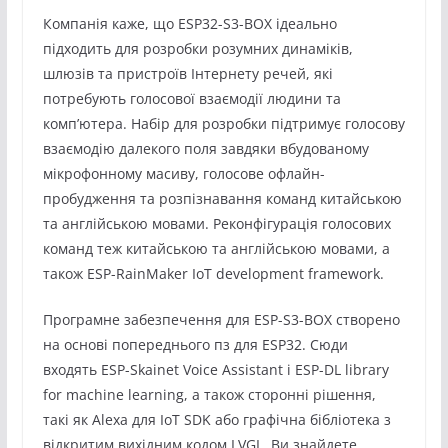
Компанія каже, що ESP32-S3-BOX ідеально
підходить для розробки розумних динаміків,
шлюзів та пристроїв Інтернету речей, які
потребують голосової взаємодії людини та
комп’ютера. Набір для розробки підтримує голосову
взаємодію далекого поля завдяки вбудованому
мікрофонному масиву, голосове офлайн-
пробудження та розпізнавання команд китайською
та англійською мовами. Реконфігурація голосових
команд теж китайською та англійською мовами, а
також ESP-RainMaker IoT development framework.
Програмне забезпечення для ESP-S3-BOX створено
на основі попереднього пз для ESP32. Сюди
входять ESP-Skainet Voice Assistant і ESP-DL library
for machine learning, а також сторонні рішення,
такі як Alexa для IoT SDK або графічна бібліотека з
відкритим вихідним кодом LVGL. Ви знайдете