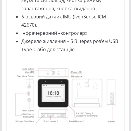
звуку та світлодіод, кнопка режиму
завантаження, кнопка скидання.
6-осьовий датчик IMU (IvenSense ICM-
42670).
Інфрачервоний «контролер».
Джерело живлення – 5 В через роз’єм USB
Type-C або док-станцію.