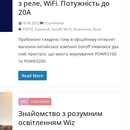
з реле, WiFi. Потужність до
20А
19.06.2022
0 Comments
ESP32
,
Espressif
,
Sonoff
,
Wi-Fi
,
Лічильник
,
Реле
Приблизно тиждень тому в офіційному інтернет
магазині китайської компанії Sonoff з’явилися два
нові пристрої, що мають маркування POWR316D
та POWR320D.
Read More
WIFI
ОСВІТЛЕННЯ
Знайомство з розумним
освітленням Wiz