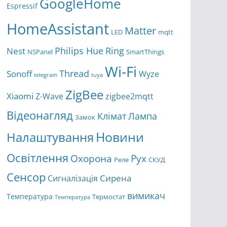
GoogleHome
Espressif
HomeAssistant
Matter
LED
mqtt
Ring
Philips Hue
Nest
NSPanel
SmartThings
Wi-Fi
Thread
Sonoff
Wyze
telegram
tuya
ZigBee
Xiaomi
Z-Wave
zigbee2mqtt
Відеонагляд
Клімат
Лампа
Замок
Новини
Налаштування
Освітлення
Охорона
Рух
Реле
СКУД
Сенсор
Сирена
Сигналізація
вимикач
Температура
Термостат
Температура