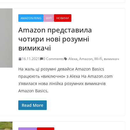
AMAZON/RING
WIFI
НОВИНИ
Amazon представила
чотири нові розумні
вимикачі
16.11.2021
0 Comments
Alexa
,
Amazon
,
Wi-Fi
,
вимикач
На жаль ці розумні девайси Amazon Basics
працюють «виключно» з Alexa На Amazon.com
з’явилася нова лінійка розумних вимикачів
Amazon Basics,
Read More