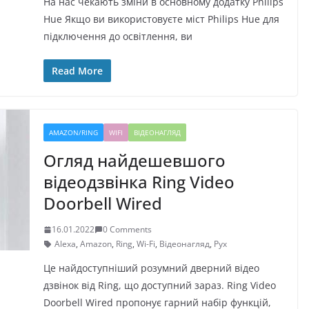
На нас чекають зміни в основному додатку Philips
Hue Якщо ви використовуєте міст Philips Hue для
підключення до освітлення, ви
Read More
AMAZON/RING
WIFI
ВІДЕОНАГЛЯД
Огляд найдешевшого
відеодзвінка Ring Video
Doorbell Wired
16.01.2022
0 Comments
Alexa
,
Amazon
,
Ring
,
Wi-Fi
,
Відеонагляд
,
Рух
Це найдоступніший розумний дверний відео
дзвінок від Ring, що доступний зараз. Ring Video
Doorbell Wired пропонує гарний набір функцій,