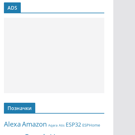
ADS
Позначки
Amazon
Alexa
ESP32
ESPHome
Aqara
Atis