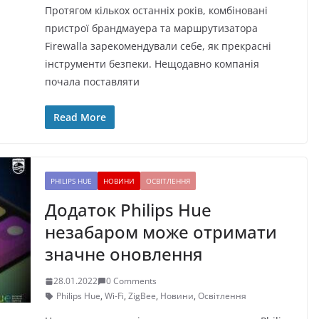
Протягом кількох останніх років, комбіновані
пристрої брандмауера та маршрутизатора
Firewalla зарекомендували себе, як прекрасні
інструменти безпеки. Нещодавно компанія
почала поставляти
Read More
PHILIPS HUE
НОВИНИ
ОСВІТЛЕННЯ
Додаток Philips Hue
незабаром може отримати
значне оновлення
28.01.2022
0 Comments
Philips Hue
,
Wi-Fi
,
ZigBee
,
Новини
,
Освітлення