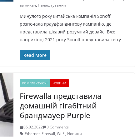
вимикач
,
Налаштування
Минулого року китайська компанія Sonoff
розпочала краудфандингову кампанію, де
представила цікавий розумний девайс. Вже
наприкінці 2021 року Sonoff представила світу
Read More
КОМПЛЕКТУЮЧІ
НОВИНИ
Firewalla представила
домашній гігабітний
брандмауер Purple
05.02.2022
0 Comments
Ethernet
,
Firewall
,
Wi-Fi
,
Новини