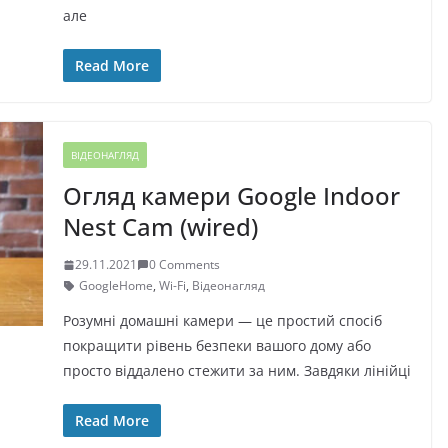
але
Read More
ВІДЕОНАГЛЯД
Огляд камери Google Indoor
Nest Cam (wired)
29.11.2021
0 Comments
GoogleHome
,
Wi-Fi
,
Відеонагляд
Розумні домашні камери — це простий спосіб
покращити рівень безпеки вашого дому або
просто віддалено стежити за ним. Завдяки лінійці
Read More