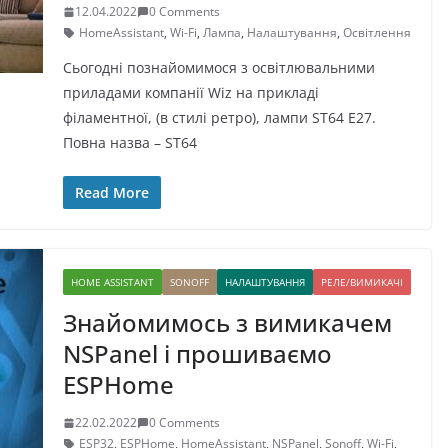
12.04.2022
0 Comments
HomeAssistant
,
Wi-Fi
,
Лампа
,
Налаштування
,
Освітлення
Сьогодні познайомимося з освітлювальними
приладами компанії Wiz на прикладі
філаментної, (в стилі ретро), лампи ST64 E27.
Повна назва – ST64
Read More
HOME ASSISTANT
SONOFF
НАЛАШТУВАННЯ
РЕЛЕ/ВИМИКАЧІ
Знайомимось з вимикачем
NSPanel і прошиваємо
ESPHome
22.02.2022
0 Comments
ESP32
,
ESPHome
,
HomeAssistant
,
NSPanel
,
Sonoff
,
Wi-Fi
,