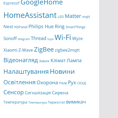
GoogleHome
Espressif
HomeAssistant
Matter
LED
mqtt
Ring
Philips Hue
Nest
NSPanel
SmartThings
Wi-Fi
Thread
Sonoff
Wyze
telegram
tuya
ZigBee
Xiaomi
Z-Wave
zigbee2mqtt
Відеонагляд
Клімат
Лампа
Замок
Новини
Налаштування
Освітлення
Охорона
Рух
Реле
СКУД
Сенсор
Сирена
Сигналізація
вимикач
Температура
Термостат
Температура