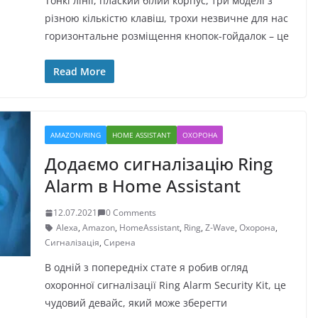
Тонкі лінії, плаский білий корпус, три моделі з
різною кількістю клавіш, трохи незвичне для нас
горизонтальне розміщення кнопок-гойдалок – це
Read More
AMAZON/RING
HOME ASSISTANT
ОХОРОНА
Додаємо сигналізацію Ring
Alarm в Home Assistant
12.07.2021
0 Comments
Alexa
,
Amazon
,
HomeAssistant
,
Ring
,
Z-Wave
,
Охорона
,
Сигналізація
,
Сирена
В одній з попередніх стате я робив огляд
охоронної сигналізації Ring Alarm Security Kit, це
чудовий девайс, який може зберегти