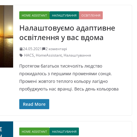
HOME ASSISTANT
НАЛАШТУВАННЯ
ОСВІТЛЕННЯ
Налаштовуємо адаптивне
освітлення у вас вдома
24.05.2021
2 коментарі
HACS
,
HomeAssistant
,
Налаштування
Протягом багатьох тисячоліть людство
прокидалось з першими променями сонця.
Промені жовтого теплого кольору лагідно
пробуджують нас вранці. Весь день кольорова
Read More
HOME ASSISTANT
НАЛАШТУВАННЯ