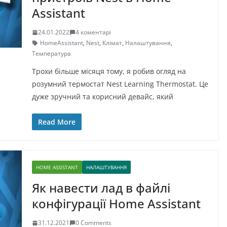
Assistant
24.01.2022
4 коментарі
HomeAssistant
,
Nest
,
Клімат
,
Налаштування
,
Температура
Трохи більше місяця тому, я робив огляд на
розумний термостат Nest Learning Thermostat. Це
дуже зручний та корисний девайс, який
Read More
HOME ASSISTANT
НАЛАШТУВАННЯ
Як навести лад в файлі
конфігурації Home Assistant
31.12.2021
0 Comments