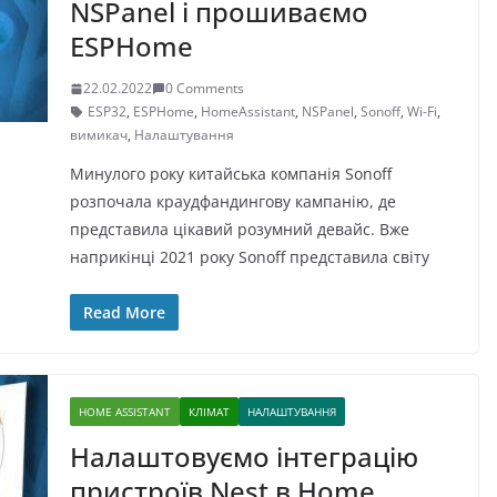
NSPanel і прошиваємо
ESPHome
22.02.2022
0 Comments
ESP32
,
ESPHome
,
HomeAssistant
,
NSPanel
,
Sonoff
,
Wi-Fi
,
вимикач
,
Налаштування
Минулого року китайська компанія Sonoff
розпочала краудфандингову кампанію, де
представила цікавий розумний девайс. Вже
наприкінці 2021 року Sonoff представила світу
Read More
HOME ASSISTANT
КЛІМАТ
НАЛАШТУВАННЯ
Налаштовуємо інтеграцію
пристроїв Nest в Home