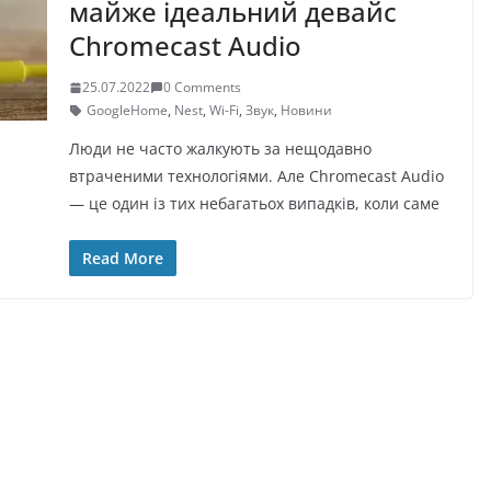
майже ідеальний девайс
Chromecast Audio
25.07.2022
0 Comments
GoogleHome
,
Nest
,
Wi-Fi
,
Звук
,
Новини
Люди не часто жалкують за нещодавно
втраченими технологіями. Але Chromecast Audio
— це один із тих небагатьох випадків, коли саме
Read More