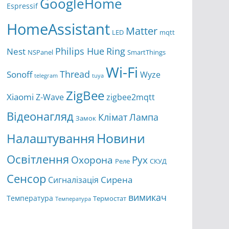
GoogleHome
Espressif
HomeAssistant
Matter
LED
mqtt
Ring
Philips Hue
Nest
NSPanel
SmartThings
Wi-Fi
Thread
Sonoff
Wyze
telegram
tuya
ZigBee
Xiaomi
Z-Wave
zigbee2mqtt
Відеонагляд
Клімат
Лампа
Замок
Новини
Налаштування
Освітлення
Охорона
Рух
Реле
СКУД
Сенсор
Сирена
Сигналізація
вимикач
Температура
Термостат
Температура