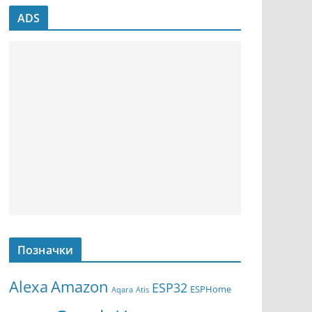
ADS
Позначки
Amazon
Alexa
ESP32
ESPHome
Aqara
Atis