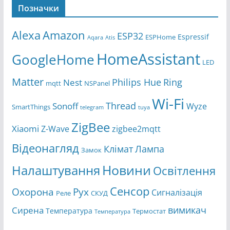
Позначки
Amazon
Alexa
ESP32
Espressif
ESPHome
Aqara
Atis
HomeAssistant
GoogleHome
LED
Matter
Ring
Philips Hue
Nest
mqtt
NSPanel
Wi-Fi
Thread
Sonoff
Wyze
SmartThings
telegram
tuya
ZigBee
Xiaomi
Z-Wave
zigbee2mqtt
Відеонагляд
Клімат
Лампа
Замок
Новини
Налаштування
Освітлення
Сенсор
Охорона
Рух
Сигналізація
Реле
СКУД
вимикач
Сирена
Температура
Термостат
Температура